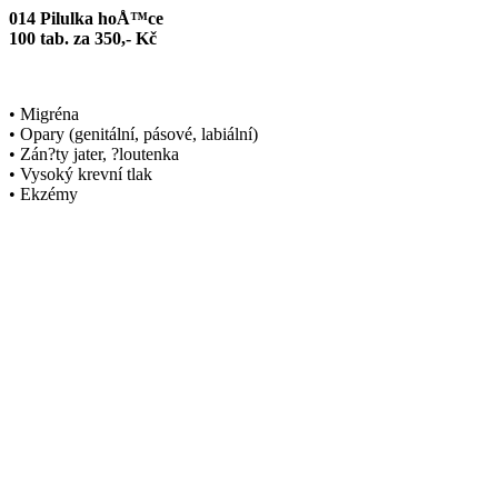
014 Pilulka hoÅ™ce
100 tab. za 350,- Kč
• Migréna
• Opary (genitální, pásové, labiální)
• Zán?ty jater, ?loutenka
• Vysoký krevní tlak
• Ekzémy